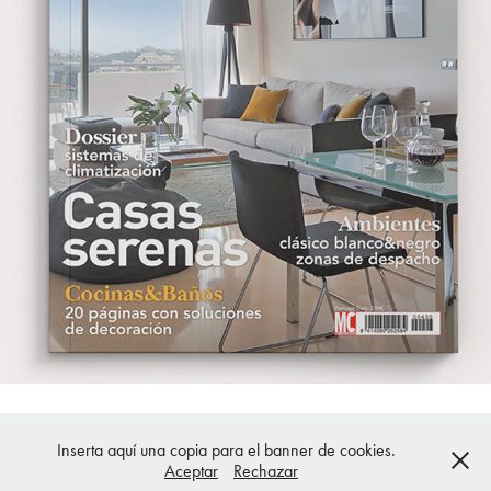
DISTINCIÓN Y BUEN GUSTO EN LA CIUDAD
2026
Susana Alonso - Diseño - Comunicación visual - Ilustración · Todos los
Inserta aquí una copia para el banner de cookies.
derechos reservados
Aceptar
Rechazar